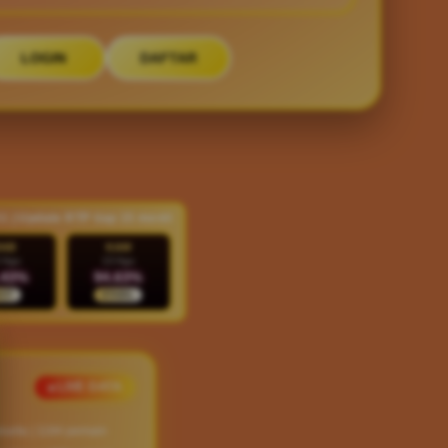
LOGIN
DAFTAR
3 | Update RTP tiap 15 menit
RAB
KAM
 Agu
13 Agu
.43%
94.63%
HOT
STABIL
● LIVE DATA
akarta | 1187 pemain