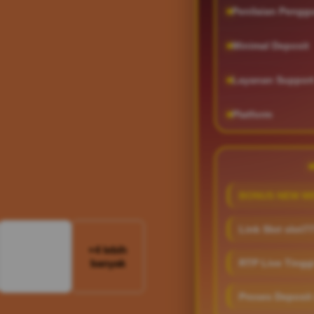
Penilaian Pengg
Minimal Deposit
Layanan Suppor
Platform
BONUS NEW M
Link Slot slot7
+4 lebih
banyak
RTP Live Tinggi
Proses Deposit