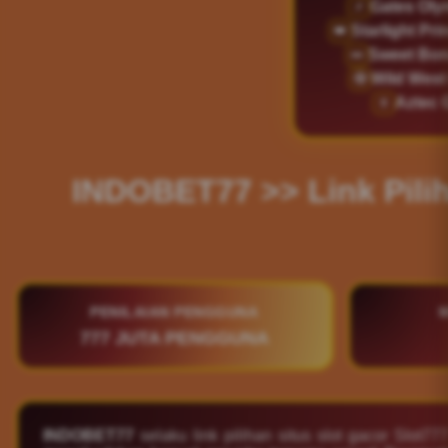
Gates Ol
⚡
Starlight Pr
👑
Sweet Bo
🍬
Wild West
🤠
Aztec
🏺
INDOBET77 >> Link Pili
PENILAIAN PENGGUNA
777 JUTA PENGGUNA
INDOBET77
selaku link pilihan situs slot gacor Slo