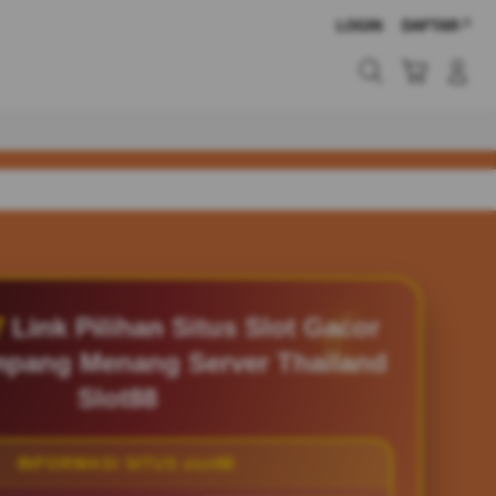
LOGIN
DAFTAR
Cari
Troli
Login/Sign-Up
Cari
 Total Pengguna
LIVE CHAT
24/7
7
Link Pilihan Situs Slot Gacor
mpang Menang Server Thailand
Slot88
INFORMASI SITUS slot88