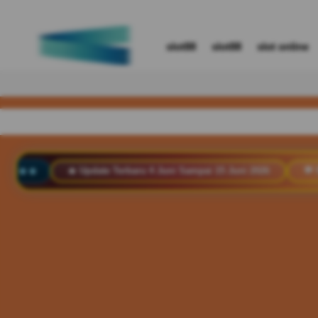
Skip
to
content
slot88
slot88
slot online
Buka Info Lebih Lanjut
 ◆
🔥 Update Terbaru 4 Juni Sampai 15 Juni 2026
💬 954.6