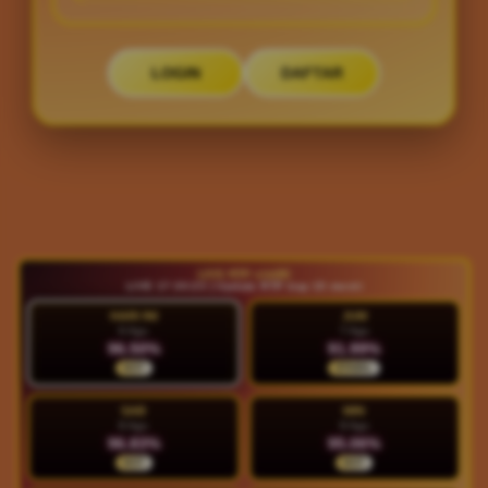
LOGIN
DAFTAR
Layer Popup Close
LIVE RTP slot88
LIVE 17:30:24 | Update RTP tiap 15 menit
HARI INI
JUM
6 Agu
7 Agu
96.50%
91.99%
HOT
STABIL
SAB
MIN
8 Agu
9 Agu
96.83%
95.06%
HOT
HOT