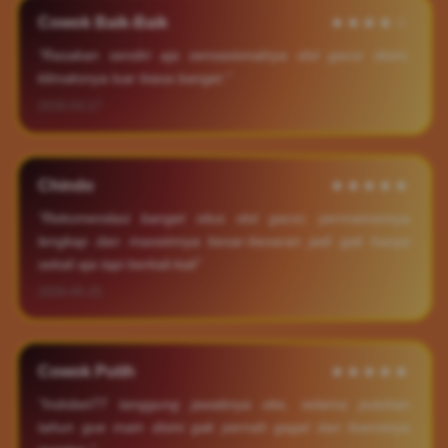
Cowok Baik-Baik
★★★★☆
"Rasakan sendiri aja sensasionalnya slot gacor disini,
klimaksnya luar biasa banget."
2026-03-17
Chindo
★★★★★
"Rekomendasi banget situs slot gacor, permainannya
lengkap dan maxwinnya besar-besaran jadi gak hanya
sekali aja tapi berkali-kali"
2026-05-25
Cowok Putih
★★★★★
"Indobet77 tanggung jawabnya oke, selama puluhan
tahun gue main disini gak pernah gagal dan lisensinya