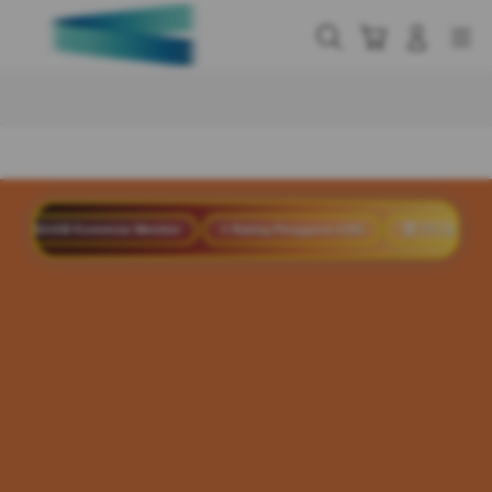
Skip
to
Cari
Troli
Login
Navigation
content
Buka Info Lebih Lanjut
 954.638 Komentar Member
⭐ Rating Pengguna 4.9/5
🏆 777 Juta Total P