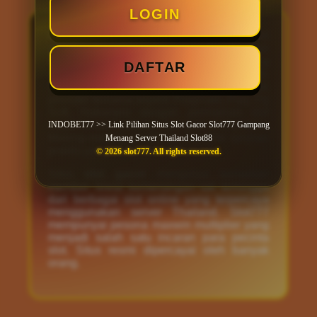
LOGIN
INDOBET77
selaku link pilihan situs slot
gacor Slot777 dengan memberikan
kemudahan melalui gampang menang
DAFTAR
dalam permainan server Thailand Slot88.
Slot online ini menghadirkan banyak
provider ternama seperti Pragmatic Play, Pg
Soft, Habanero dengan permainan slot
ways, sweet bonanza, dan gate of Olympus.
INDOBET77 >> Link Pilihan Situs Slot Gacor Slot777 Gampang
Masing-masing slot88 ini memiliki taruhan
Menang Server Thailand Slot88
praktis yang mulai dari 400 perak.
© 2026 slot777. All rights reserved.
Situs
slot gacor
mengatasi keriwetan
member lewat kemenangan tak terhingga
dari berbagai slot online yang terpercaya
menggunakan server Thailand. Slot777
mempunyai pesona maxwin multiplier yang
menjadi salah satu incaran para pecinta
slot. Situs resmi dipercayai oleh banyak
orang.