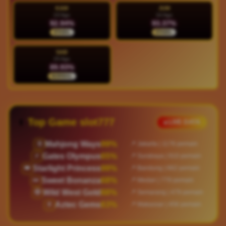
KAM
JUM
13 Agu
14 Agu
92.94%
93.37%
STABIL
STABIL
SAB
15 Agu
89.93%
NORMAL
Top Game slot777
● LIVE DATA
Mahjong Ways
99%
🀄
📍 Jakarta | 1176 pemain
Gates Olympus
65%
⚡
📍 Surabaya | 910 pemain
Starlight Princess
99%
👑
📍 Bandung | 662 pemain
Sweet Bonanza
68%
🍬
📍 Medan | 779 pemain
Wild West Gold
88%
🤠
📍 Semarang | 479 pemain
Aztec Gems
63%
🏺
📍 Makassar | 456 pemain