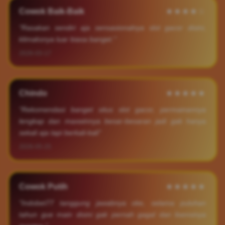
Cowok Baik-Baik
★★★★☆
"Rasakan sendiri aja sensasionalnya slot gacor disini,
klimaksnya luar biasa banget."
2026-03-17
Chindo
★★★★★
"Rekomendasi banget situs slot gacor, permainannya
lengkap dan maxwinnya besar-besaran jadi gak hanya
sekali aja tapi berkali-kali"
2026-05-25
Cowok Putih
★★★★★
"Indobet77 tanggung jawabnya oke, selama puluhan
tahun gue main disini gak pernah gagal dan lisensinya