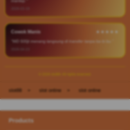
mantep."
2026-03-19
Cowok Manis
★★★★★
"WD 500jt menang langsung di transfer tanpa ba bi bu."
2026-04-23
© 2026 slot88. All rights reserved.
slot88
>
slot online
>
slot online
Buka
Footer Navigation
Products