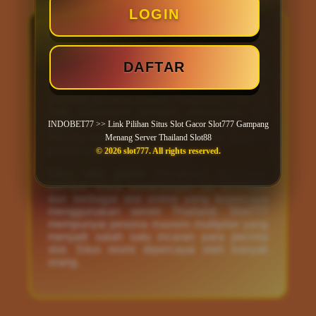
LOGIN
INDOBET77
selaku link pilihan situs slot
gacor Slot777 dengan memberikan
kemudahan melalui gampang menang
DAFTAR
dalam permainan server Thailand Slot88.
Slot online ini menghadirkan banyak
provider ternama seperti Pragmatic Play, Pg
Soft, Habanero dengan permainan slot
ways, sweet bonanza, dan gate of Olympus.
INDOBET77 >> Link Pilihan Situs Slot Gacor Slot777 Gampang
Masing-masing slot88 ini memiliki taruhan
Menang Server Thailand Slot88
praktis yang mulai dari 400 perak.
© 2026 slot777. All rights reserved.
Situs
slot gacor
mengatasi keriwetan
member lewat kemenangan tak terhingga
dari berbagai slot online yang terpercaya
menggunakan server Thailand. Slot777
mempunyai pesona maxwin multiplier yang
menjadi salah satu incaran para pecinta
slot. Situs resmi dipercayai oleh banyak
orang.