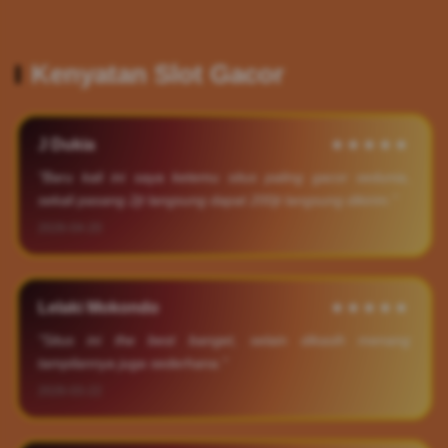
Kenyatan Slot Gacor
J Dukia
★★★★★
"Baru kali ini saya ketemu situs paling gacor sedunia,
sekali pasang 2jt langsung dapat 200jt langsung dikirim."
2026-04-20
Lelaki Mokondo
★★★★★
"Situs ini the best banget, selain dikasih menang
tampilannya juga sederhana."
2026-03-22