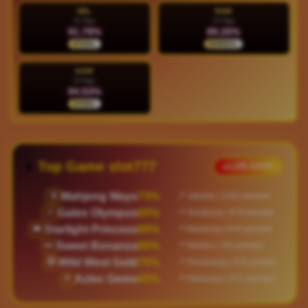
SEL
RAB
11 Agu
12 Agu
91.79%
89.26%
STABIL
NORMAL
KAM
13 Agu
94.53%
STABIL
Top Game slot777
● LIVE DATA
Mahjong Ways
73%
🀄
📍 Jakarta | 1202 pemain
Gates Olympus
60%
⚡
📍 Surabaya | 879 pemain
Starlight Princess
68%
👑
📍 Bandung | 644 pemain
Sweet Bonanza
80%
🍬
📍 Medan | 784 pemain
Wild West Gold
75%
🤠
📍 Semarang | 476 pemain
Aztec Gems
60%
🏺
📍 Makassar | 471 pemain