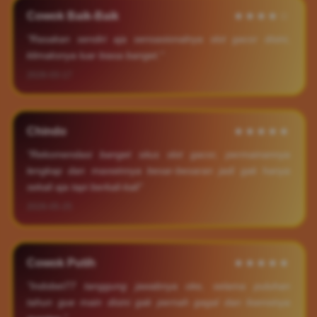
Cowok Baik-Baik
★★★★☆
"Rasakan sendiri aja sensasionalnya slot gacor disini,
klimaksnya luar biasa banget."
2026-03-17
Chindo
★★★★★
"Rekomendasi banget situs slot gacor, permainannya
lengkap dan maxwinnya besar-besaran jadi gak hanya
sekali aja tapi berkali-kali"
2026-05-25
Cowok Putih
★★★★★
"Indobet77 tanggung jawabnya oke, selama puluhan
tahun gue main disini gak pernah gagal dan lisensinya