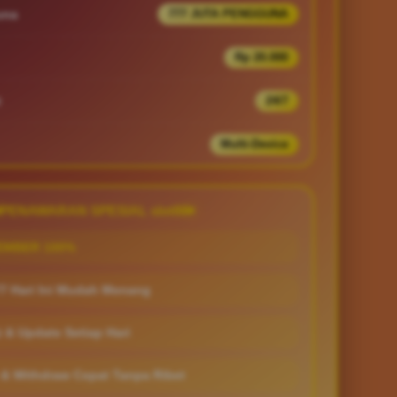
una
777 JUTA PENGGUNA
Rp 20.000
t
24/7
Multi-Device
PENAWARAN SPESIAL slot88
EMBER 100%
77 Hari Ini Mudah Menang
 & Update Setiap Hari
 & Withdraw Cepat Tanpa Ribet