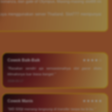
bonanza, dan gate of Olympus. Masing-masing slot88 ini
rcaya menggunakan server Thailand. Slot777 mempunyai
Cowok Baik-Baik
★★★★☆
"Rasakan sendiri aja sensasionalnya slot gacor disini,
klimaksnya luar biasa banget."
2026-03-17
Cowok Manis
★★★★★
"WD 500jt menang langsung di transfer tanpa ba bi bu."