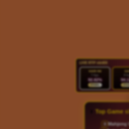
Layer Popup Close
LIVE RTP slot88
HARI INI
SA
7 Agu
8 A
92.82%
94.
STABIL
STA
Top Game s
Mahjong
🀄