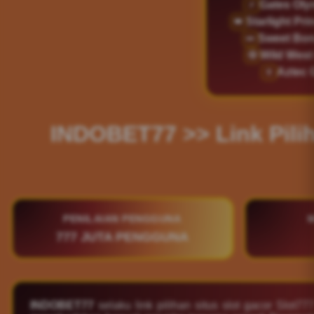
Gates Ol
⚡
Starlight Pr
👑
Sweet Bo
🍬
Wild West
🤠
Aztec
🏺
INDOBET77 >> Link Pili
PENILAIAN PENGGUNA
777 JUTA PENGGUNA
INDOBET77
selaku link pilihan situs slot gacor Slo