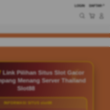
LOGIN
DAFTAR
Cari
Troli
Login/Sign-Up
Cari
Total Pengguna
LIVE CHAT
24/7
7
Link Pilihan Situs Slot Gacor
mpang Menang Server Thailand
Slot88
INFORMASI SITUS slot88