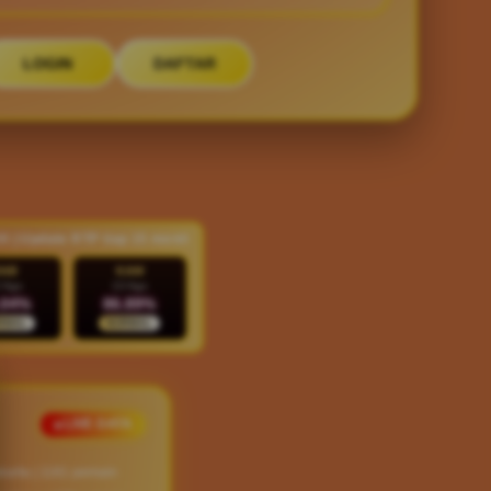
LOGIN
DAFTAR
2 | Update RTP tiap 15 menit
RAB
KAM
 Agu
13 Agu
.04%
86.89%
RMAL
NORMAL
● LIVE DATA
akarta | 1199 pemain