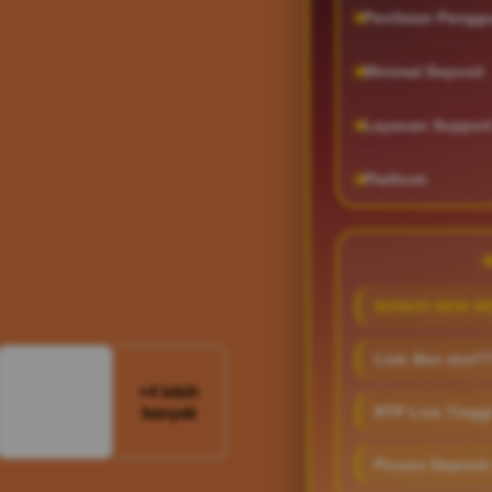
Penilaian Pengg
Minimal Deposit
Layanan Suppor
Platform
BONUS NEW M
Link Slot slot7
+4 lebih
banyak
RTP Live Tinggi
Proses Deposit