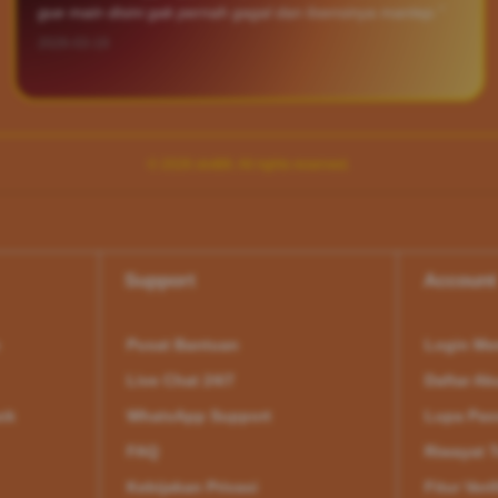
gue main disini gak pernah gagal dan lisensinya mantep."
2026-03-19
© 2026 slot88. All rights reserved.
Support
Account
Pusat Bantuan
Login Me
Live Chat 24/7
Daftar Ak
ck
WhatsApp Support
Lupa Pas
FAQ
Riwayat 
Kebijakan Privasi
Fitur Veri