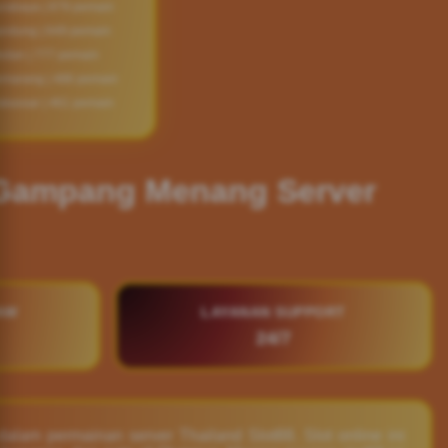
urabaya | 891 pemain
andung | 630 pemain
edan | 780 pemain
emarang | 494 pemain
akassar | 458 pemain
7 Gampang Menang Server
AW
LAYANAN SUPPORT
24/7
lam permainan server Thailand Slot88. Slot online ini