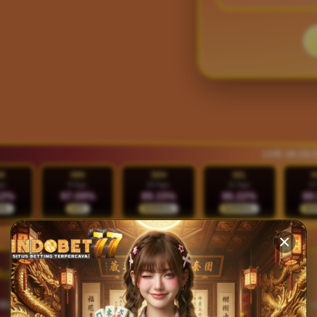
LIVE 19:16:3
B
MIN
SEN
SEL
gu
9 Agu
10 Agu
11 Agu
12
12%
97.09%
89.15%
86.22%
88
BIL
HOT
NORMAL
NORMAL
NO
lot777
 Ways
67%
📍 J