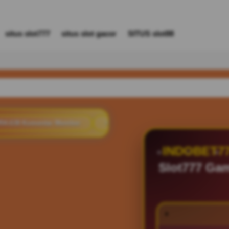
situs slot777
situs slot gacor
SITUS slot88
8 Komentar Member
⭐ Rating Pengguna 4.9/5
🏆 777 Juta 
INDOBET7
Slot777 Ga