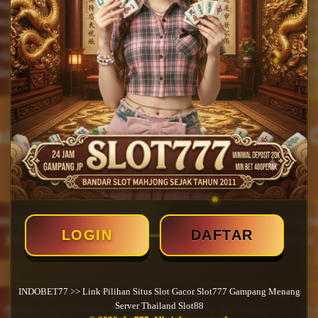
ympus
61%
📍 S
incess
73%
📍 B
nanza
68%
📍 M
 Gold
87%
📍 S
 Gems
61%
📍 M
han Situs Slot Gacor Slot77
Thailand Slot88
MINIMAL DEPOSIT
MINIMAL WITHDR
LOGIN
DAFTAR
20.000 Ribu
20.000 Ribu
INDOBET77 >> Link Pilihan Situs Slot Gacor Slot777 Gampang Menang
Server Thailand Slot88
t777 dengan memberikan kemudahan melalui gampang menang da