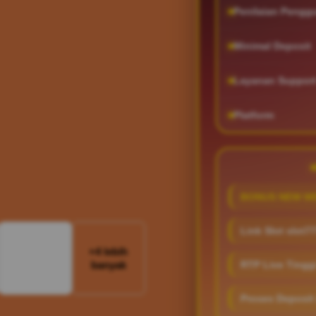
Penilaian Pengg
Minimal Deposit
Layanan Suppor
Platform
BONUS NEW M
Link Slot slot7
+4 lebih
banyak
RTP Live Tinggi
Proses Deposit