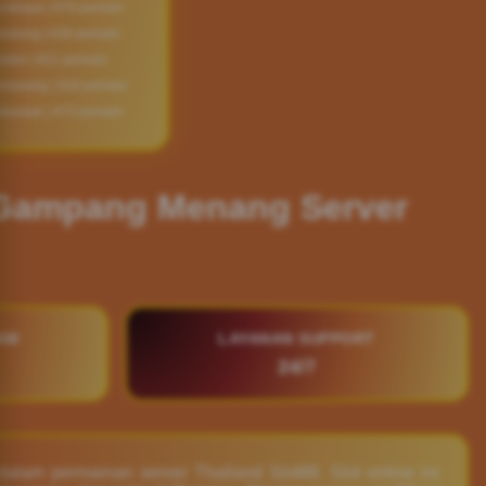
urabaya | 876 pemain
andung | 651 pemain
edan | 804 pemain
emarang | 480 pemain
akassar | 456 pemain
7 Gampang Menang Server
AW
LAYANAN SUPPORT
24/7
lam permainan server Thailand Slot88. Slot online ini