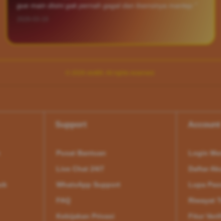
gue main disini gak pernah gagal dan lisensinya mantep."
2026-03-19
© 2026 slot88. All rights reserved.
Support
Account
Pusat Bantuan
Login Me
Live Chat 24/7
Daftar Ak
ck
WhatsApp Support
Lupa Pas
FAQ
Riwayat 
Kebijakan Privasi
Fitur Veri