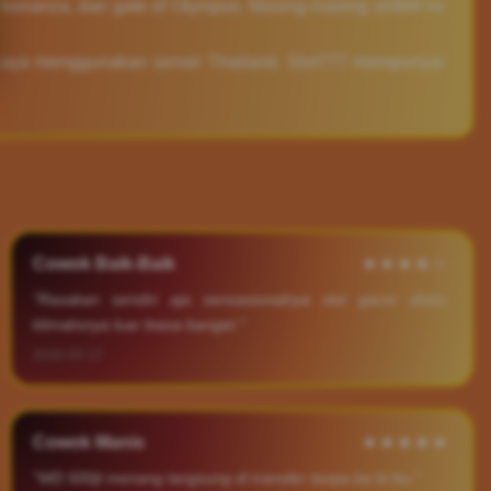
bonanza, dan gate of Olympus. Masing-masing slot88 ini
rcaya menggunakan server Thailand. Slot777 mempunyai
Cowok Baik-Baik
★★★★☆
"Rasakan sendiri aja sensasionalnya slot gacor disini,
klimaksnya luar biasa banget."
2026-03-17
Cowok Manis
★★★★★
"WD 500jt menang langsung di transfer tanpa ba bi bu."