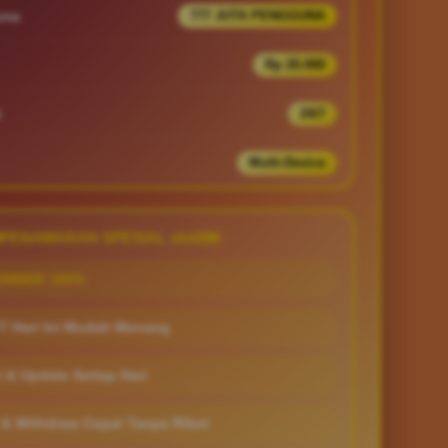
una
777 JUTA PENGGUNA
Rp 20.000
t
24/7
Multi-Device
PENAWARAN SPESIAL slot88
EMBER 100%
77 Hari Ini Mudah Menang
 & Update Setiap Hari
 & Withdraw Cepat Tanpa Ribet