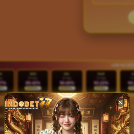
LIVE 04:19:3
N
SEN
SEL
RAB
gu
10 Agu
11 Agu
12 Agu
13
37%
89.42%
90.60%
93.22%
94
MAL
NORMAL
NORMAL
STABIL
ST
lot777
 Ways
80%
📍 J