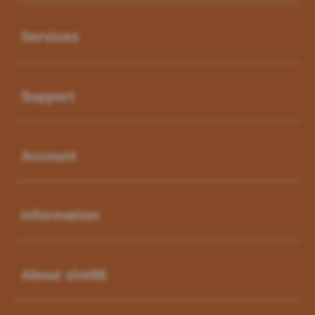
Buka
Services
Buka
Support
Buka
Account
Buka
Information
Buka
About slot88