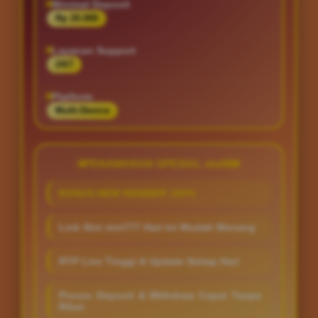
Minimal Deposit
Rp 20.000
Layanan Support
24/7
Platform
Multi-Device
PENAWARAN SPESIAL slot88
BONUS NEW MEMBER 100%
Link Slot slot777 Hari Ini Mudah Menang
RTP Live Tinggi & Update Setiap Hari
Proses Deposit & Withdraw Cepat Tanpa
Ribet