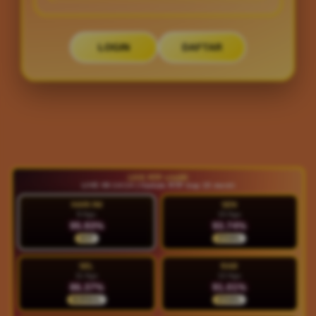
LOGIN
DAFTAR
Layer Popup Close
LIVE RTP slot88
LIVE 08:14:15 | Update RTP tiap 15 menit
HARI INI
SEN
9 Agu
10 Agu
95.93%
93.74%
HOT
STABIL
SEL
RAB
11 Agu
12 Agu
86.37%
91.01%
NORMAL
STABIL