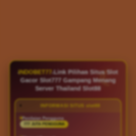
INDOBET77
Link Pilihan Situs Slot
Gacor Slot777 Gampang Menang
Server Thailand Slot88
INFORMASI SITUS slot88
Penilaian Pengguna
777 JUTA PENGGUNA