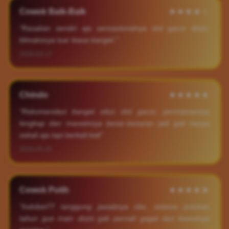
Cowok Baik-Baik
★★★★☆
"Rasakan sendiri aja sensasionalnya slot gacor disini,
klimaksnya luar biasa banget."
2026-03-17
Chindo
★★★★★
"Rekomendasi banget situs slot gacor, permainannya
lengkap dan maxwinnya besar-besaran jadi gak hanya
sekali aja tapi berkali-kali"
2026-05-25
Cowok Putih
★★★★★
"Indobet77 tanggung jawabnya oke, selama puluhan
tahun gue main disini gak pernah gagal dan lisensinya