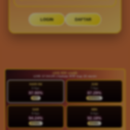
LOGIN
DAFTAR
Layer Popup Close
LIVE RTP slot88
LIVE 17:04:40 | Update RTP tiap 15 menit
HARI INI
JUM
6 Agu
7 Agu
97.90%
87.29%
HOT
NORMAL
SAB
MIN
8 Agu
9 Agu
94.24%
92.18%
STABIL
STABIL