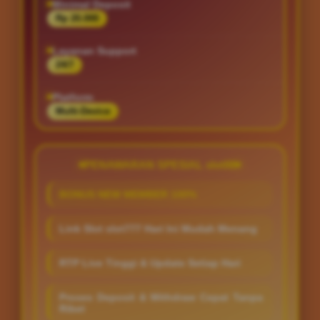
Minimal Deposit
Rp 20.000
Layanan Support
24/7
Platform
Multi-Device
PENAWARAN SPESIAL slot88
BONUS NEW MEMBER 100%
Link Slot slot777 Hari Ini Mudah Menang
RTP Live Tinggi & Update Setiap Hari
Proses Deposit & Withdraw Cepat Tanpa
Ribet