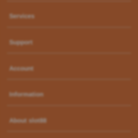
Buka
Services
Buka
Support
Buka
Account
Buka
Information
Buka
About slot88