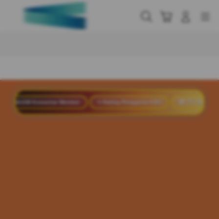
Skip
to
Cari
Troli
Login
Navigation
content
Buka Info Lebih Lanjut
954.638 Komentar Member
⭐ Rating Pengguna 4.9/5
🏆 777 Juta Total Pe