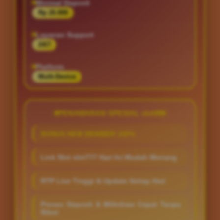
Minimal Deposit
Rp 20.000
Layanan Support
24/7
Platform
Multi-Device
PENAWARAN SPESIAL slot88
BONUS NEW MEMBER 100%
Link Slot slot777 Hari Ini Mudah Menang
RTP Live Tinggi & Update Setiap Hari
Proses Deposit & Withdraw Cepat Tanpa
Ribet