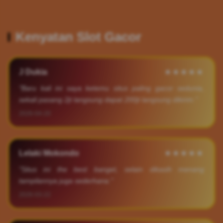
Kenyatan Slot Gacor
J Dukia
★★★★★
"Baru kali ini saya ketemu situs paling gacor sedunia,
sekali pasang 2jt langsung dapat 200jt langsung dikirim."
2026-04-20
Lelaki Mokondo
★★★★★
"Situs ini the best banget, selain dikasih menang
tampilannya juga sederhana."
2026-03-22