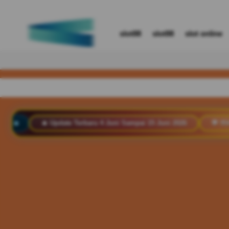
Skip
to
content
slot88
slot88
slot online
Buka Info Lebih Lanjut
🔥 Update Terbaru 4 Juni Sampai 15 Juni 2026
💬 954.638