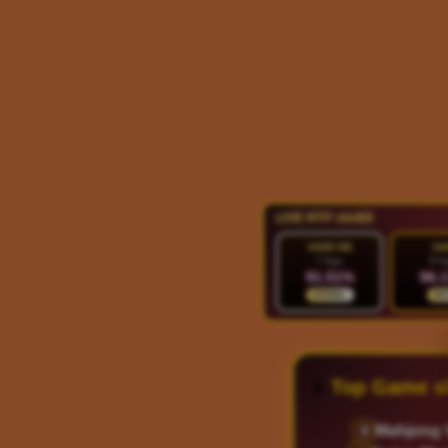
Layer Popup Close
LIVE RTP slot88
HARI INI
SA
7 Agu
8 A
91.51%
96.
STABIL
HO
Top Game s
Mahjong
🀄