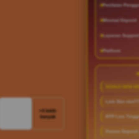
Penilaian Pengg
Minimal Deposit
Layanan Suppor
Platform
BONUS NEW M
Link Slot slot7
+4 lebih
banyak
RTP Live Tinggi
Proses Deposit