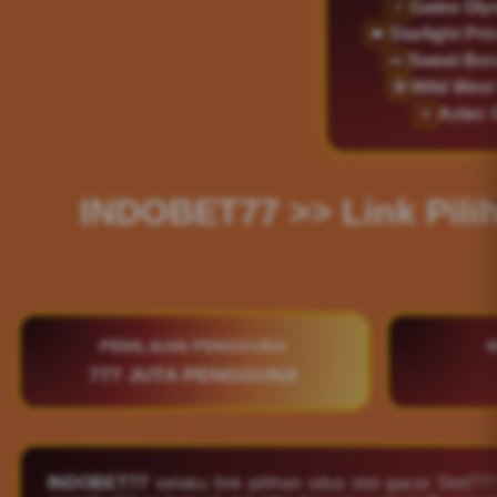
Gates Ol
⚡
Starlight Pr
👑
Sweet Bo
🍬
Wild West
🤠
Aztec
🏺
INDOBET77 >> Link Pili
PENILAIAN PENGGUNA
777 JUTA PENGGUNA
INDOBET77
selaku link pilihan situs slot gacor Slo