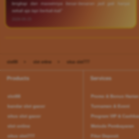
lengkap dan maxwinnya besar-besaran jadi gak hanya
sekali aja tapi berkali-kali"
2026-05-25
slot88
>
slot online
>
situs slot777
Footer Navigation
Products
Services
slot88
Promo & Bonus Harian
bandar slot gacor
Turnamen & Event
situs slot gacor
Program VIP & Cashba
slot online
Metode Pembayaran
situs slot777
Fitur Deposit