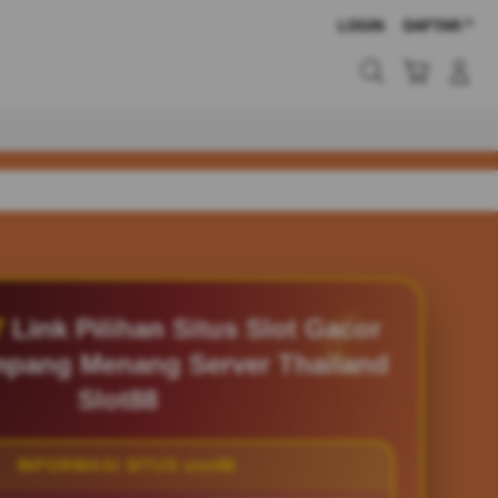
LOGIN
DAFTAR
Cari
Troli
Login/Sign-Up
Cari
tal Pengguna
LIVE CHAT
24/7
7
Link Pilihan Situs Slot Gacor
mpang Menang Server Thailand
Slot88
INFORMASI SITUS slot88