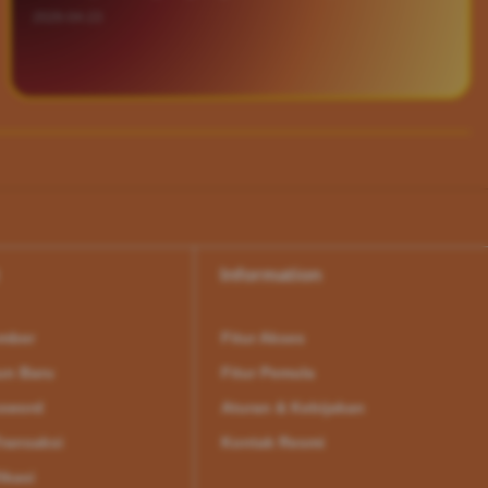
2026-04-23
Information
mber
Fitur Akses
un Baru
Fitur Pemula
sword
Aturan & Kebijakan
Transaksi
Kontak Resmi
fikasi