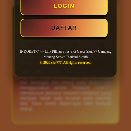
LOGIN
INDOBET77
selaku link pilihan situs slot
gacor Slot777 dengan memberikan
kemudahan melalui gampang menang
DAFTAR
dalam permainan server Thailand Slot88.
Slot online ini menghadirkan banyak
provider ternama seperti Pragmatic Play, Pg
Soft, Habanero dengan permainan slot
ways, sweet bonanza, dan gate of Olympus.
INDOBET77 >> Link Pilihan Situs Slot Gacor Slot777 Gampang
Masing-masing slot88 ini memiliki taruhan
Menang Server Thailand Slot88
praktis yang mulai dari 400 perak.
© 2026 slot777. All rights reserved.
Situs
slot gacor
mengatasi keriwetan
member lewat kemenangan tak terhingga
dari berbagai slot online yang terpercaya
menggunakan server Thailand. Slot777
mempunyai pesona maxwin multiplier yang
menjadi salah satu incaran para pecinta
slot. Situs resmi dipercayai oleh banyak
orang.