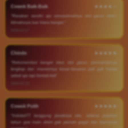
Cowok Baik-Baik
★★★★☆
"Rasakan sendiri aja sensasionalnya slot gacor disini,
klimaksnya luar biasa banget."
2026-03-17
Chindo
★★★★★
"Rekomendasi banget situs slot gacor, permainannya
lengkap dan maxwinnya besar-besaran jadi gak hanya
sekali aja tapi berkali-kali"
2026-05-25
Cowok Putih
★★★★★
"Indobet77 tanggung jawabnya oke, selama puluhan
tahun gue main disini gak pernah gagal dan lisensinya