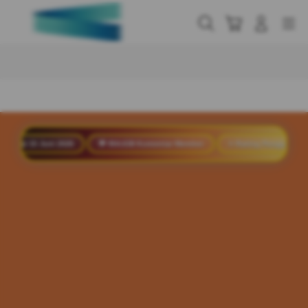
Skip
to
Cari
Troli
Login
Navigation
content
Buka Info Lebih Lanjut
ai 15 Juni 2026
💬 954.638 Komentar Member
⭐ Rating Pengguna 4.9/5