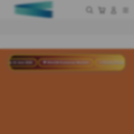
Skip
to
Cari
Troli
Login
Navigation
content
Buka Info Lebih Lanjut
ai 15 Juni 2026
💬 954.638 Komentar Member
⭐ Rating Pengguna 4.9/5