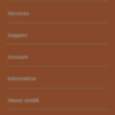
Buka
Services
Buka
Support
Buka
Account
Buka
Information
Buka
About slot88