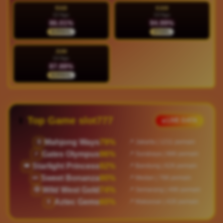
RAB
KAM
12 Agu
13 Agu
86.01%
94.99%
NORMAL
STABIL
JUM
14 Agu
87.88%
NORMAL
Top Game slot777
● LIVE DATA
Mahjong Ways
79%
🀄
📍 Jakarta | 1211 pemain
Gates Olympus
96%
⚡
📍 Surabaya | 886 pemain
Starlight Princess
92%
👑
📍 Bandung | 626 pemain
Sweet Bonanza
90%
🍬
📍 Medan | 788 pemain
Wild West Gold
74%
🤠
📍 Semarang | 496 pemain
Aztec Gems
60%
🏺
📍 Makassar | 426 pemain