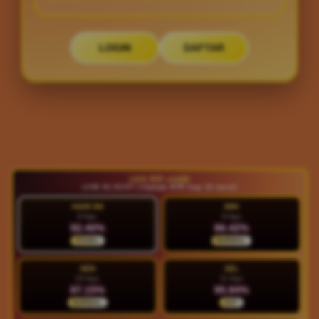
LOGIN
DAFTAR
Layer Popup Close
LIVE RTP slot88
LIVE 01:32:08 | Update RTP tiap 15 menit
HARI INI
MIN
8 Agu
9 Agu
92.40%
86.42%
STABIL
NORMAL
SEN
SEL
10 Agu
11 Agu
87.15%
95.94%
NORMAL
HOT