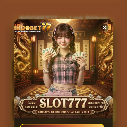
INDOBET77 >> Link Pilihan
Situs Slot Gacor Slot777
Gampang Menang Server
Thailand Slot88
PENILAIAN
MINIMAL DEPOSIT
PENGGUNA
20.000 Ribu
777 JUTA
PENGGUNA
MINIMAL WITHDRAW
LAYANAN SUPPORT
20.000 Ribu
24/7