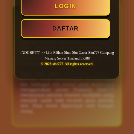
LOGIN
INDOBET77
selaku link pilihan situs slot
gacor Slot777 dengan memberikan
kemudahan melalui gampang menang
DAFTAR
dalam permainan server Thailand Slot88.
Slot online ini menghadirkan banyak
provider ternama seperti Pragmatic Play, Pg
Soft, Habanero dengan permainan slot
ways, sweet bonanza, dan gate of Olympus.
INDOBET77 >> Link Pilihan Situs Slot Gacor Slot777 Gampang
Masing-masing slot88 ini memiliki taruhan
Menang Server Thailand Slot88
praktis yang mulai dari 400 perak.
© 2026 slot777. All rights reserved.
Situs
slot gacor
mengatasi keriwetan
member lewat kemenangan tak terhingga
dari berbagai slot online yang terpercaya
menggunakan server Thailand. Slot777
mempunyai pesona maxwin multiplier yang
menjadi salah satu incaran para pecinta
slot. Situs resmi dipercayai oleh banyak
orang.