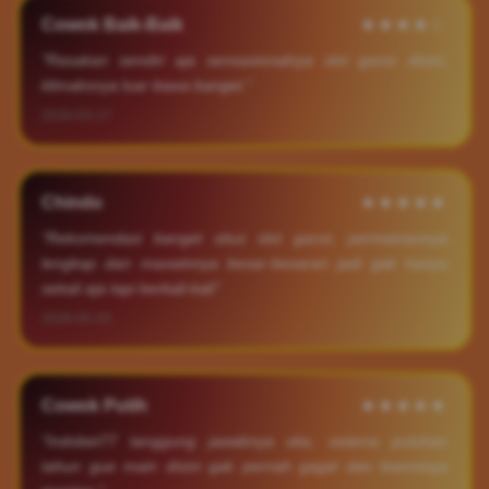
Cowok Baik-Baik
★★★★☆
"Rasakan sendiri aja sensasionalnya slot gacor disini,
klimaksnya luar biasa banget."
2026-03-17
Chindo
★★★★★
"Rekomendasi banget situs slot gacor, permainannya
lengkap dan maxwinnya besar-besaran jadi gak hanya
sekali aja tapi berkali-kali"
2026-05-25
Cowok Putih
★★★★★
"Indobet77 tanggung jawabnya oke, selama puluhan
tahun gue main disini gak pernah gagal dan lisensinya