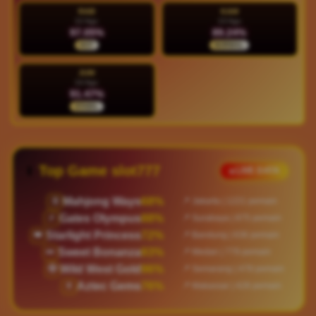
RAB
KAM
12 Agu
13 Agu
97.05%
89.24%
HOT
NORMAL
JUM
14 Agu
91.47%
STABIL
Top Game slot777
● LIVE DATA
Mahjong Ways
68%
🀄
📍 Jakarta | 1221 pemain
Gates Olympus
88%
⚡
📍 Surabaya | 875 pemain
Starlight Princess
72%
👑
📍 Bandung | 636 pemain
Sweet Bonanza
93%
🍬
📍 Medan | 779 pemain
Wild West Gold
96%
🤠
📍 Semarang | 478 pemain
Aztec Gems
76%
🏺
📍 Makassar | 428 pemain