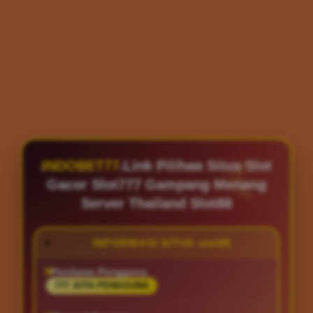
INDOBET77
Link Pilihan Situs Slot
Gacor Slot777 Gampang Menang
Server Thailand Slot88
INFORMASI SITUS slot88
Penilaian Pengguna
777 JUTA PENGGUNA