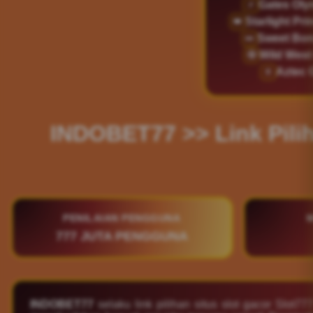
Gates Ol
⚡
Starlight Pr
👑
Sweet Bo
🍬
Wild West
🤠
Aztec
🏺
INDOBET77 >> Link Pili
PENILAIAN PENGGUNA
777 JUTA PENGGUNA
INDOBET77
selaku link pilihan situs slot gacor Slo