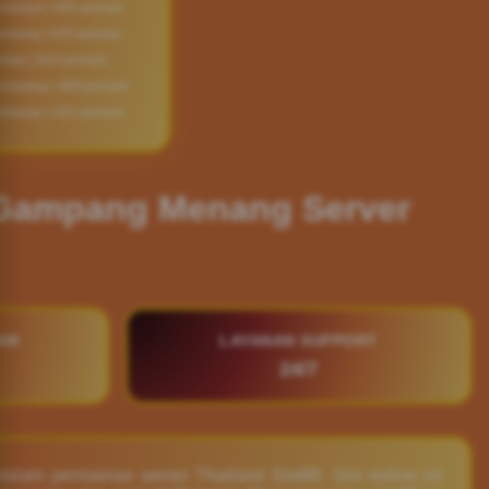
urabaya | 892 pemain
andung | 652 pemain
edan | 782 pemain
emarang | 514 pemain
akassar | 473 pemain
7 Gampang Menang Server
AW
LAYANAN SUPPORT
24/7
lam permainan server Thailand Slot88. Slot online ini