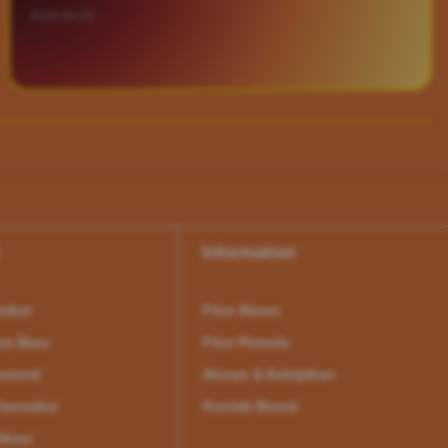
2026-04-23
Information
mber
Fitur Akses
un Baru
Fitur Pemula
sword
Aturan & Kebijakan
Transaksi
Kontak Resmi
fikasi