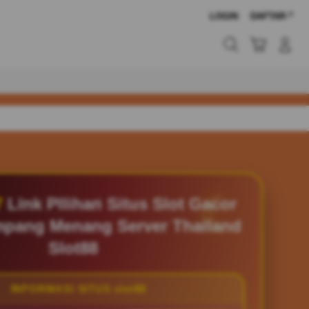
LOGIN
DAFTAR
Cari
Troli
Login/Sign-Up
Cari
7
Link Pilihan Situs Slot Gacor
mpang Menang Server Thailand
Slot88
INFORMASI SITUS slot88