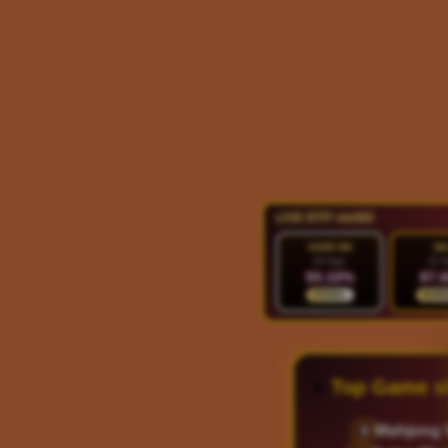
Layer Popup Close
LIVE RTP slot88
HARI INI
SE
10 Agu
11 
93.10%
87.
STABIL
NOR
Top Game s
Mahjong
🀄