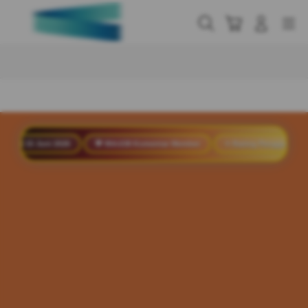
Skip
to
Cari
Troli
Login
Navigation
content
Buka Info Lebih Lanjut
i 15 Juni 2026
💬 954.638 Komentar Member
⭐ Rating Pengguna 4.9/5