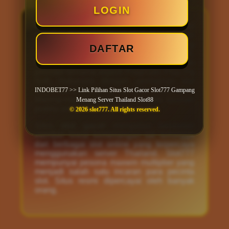
LOGIN
INDOBET77
selaku link pilihan situs slot
gacor Slot777 dengan memberikan
kemudahan melalui gampang menang
DAFTAR
dalam permainan server Thailand Slot88.
Slot online ini menghadirkan banyak
provider ternama seperti Pragmatic Play, Pg
Soft, Habanero dengan permainan slot
ways, sweet bonanza, dan gate of Olympus.
INDOBET77 >> Link Pilihan Situs Slot Gacor Slot777 Gampang
Masing-masing slot88 ini memiliki taruhan
Menang Server Thailand Slot88
praktis yang mulai dari 400 perak.
© 2026 slot777. All rights reserved.
Situs
slot gacor
mengatasi keriwetan
member lewat kemenangan tak terhingga
dari berbagai slot online yang terpercaya
menggunakan server Thailand. Slot777
mempunyai pesona maxwin multiplier yang
menjadi salah satu incaran para pecinta
slot. Situs resmi dipercayai oleh banyak
orang.