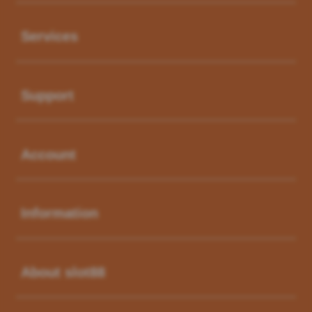
Buka
Services
Buka
Support
Buka
Account
Buka
Information
Buka
About slot88