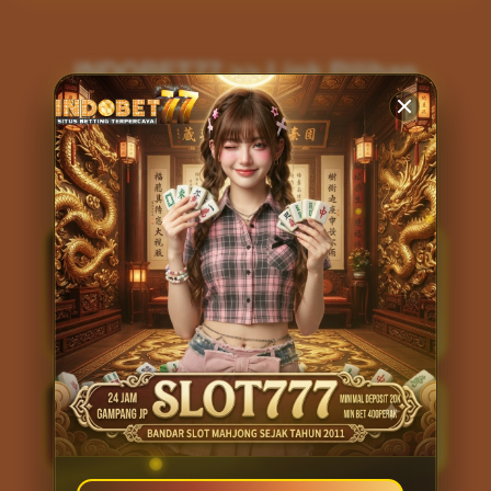
INDOBET77 >> Link Pilihan
Situs Slot Gacor Slot777
Gampang Menang Server
Thailand Slot88
PENILAIAN
MINIMAL DEPOSIT
PENGGUNA
20.000 Ribu
777 JUTA
PENGGUNA
MINIMAL WITHDRAW
LAYANAN SUPPORT
20.000 Ribu
24/7